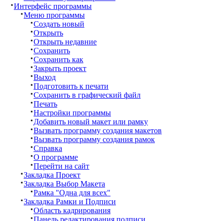
Интерфейс программы
Меню программы
Создать новый
Открыть
Открыть недавние
Сохранить
Сохранить как
Закрыть проект
Выход
Подготовить к печати
Сохранить в графический файл
Печать
Настройки программы
Добавить новый макет или рамку
Вызвать программу создания макетов
Вызвать программу создания рамок
Справка
О программе
Перейти на сайт
Закладка Проект
Закладка Выбор Макета
Рамка "Одна для всех"
Закладка Рамки и Подписи
Область кадрирования
Панель редактирования подписи